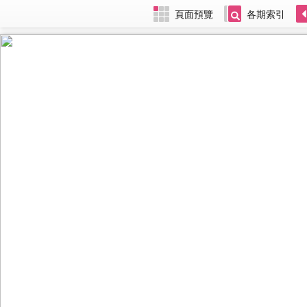
頁面預覽
各期索引