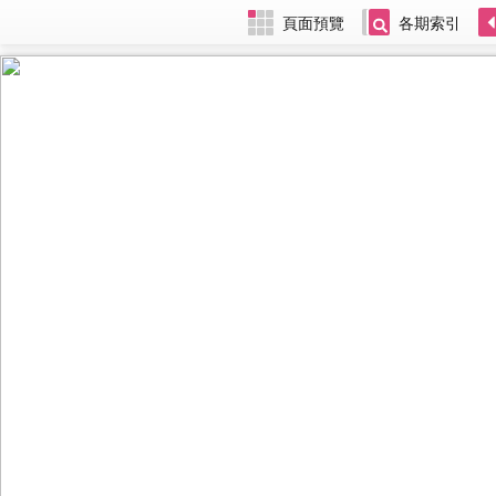
頁面預覽
各期索引