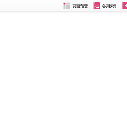
頁面預覽
各期索引