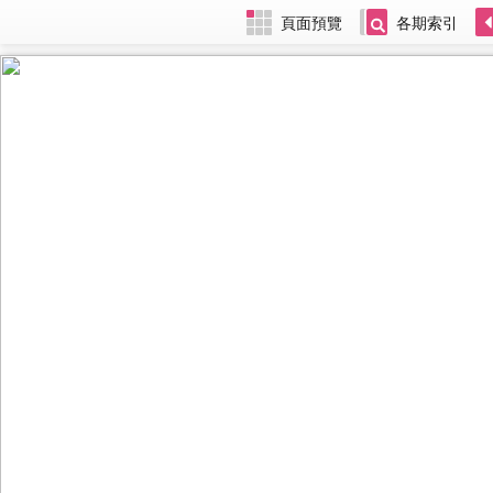
頁面預覽
各期索引