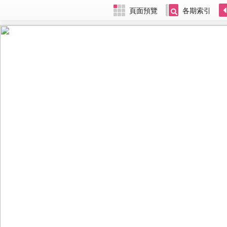
頁面預覽
各期索引