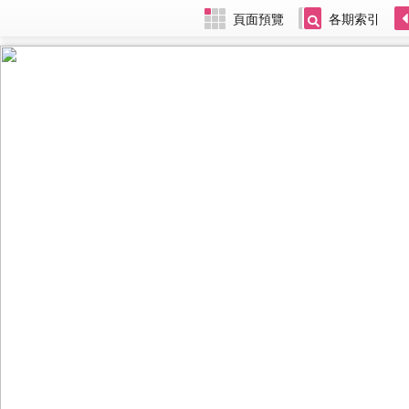
頁面預覽
各期索引