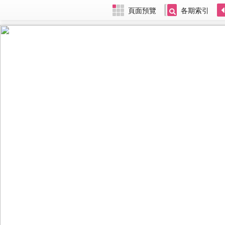
頁面預覽
各期索引