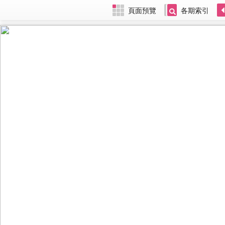
頁面預覽
各期索引