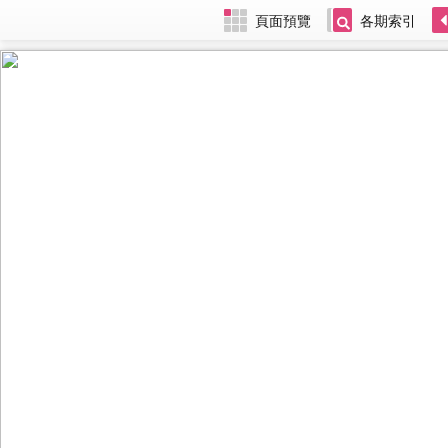
頁面預覽
各期索引