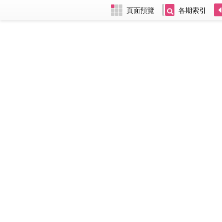
頁面預覽
各期索引