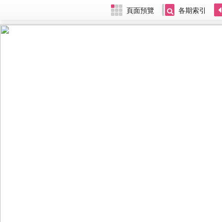
頁面預覽
各期索引