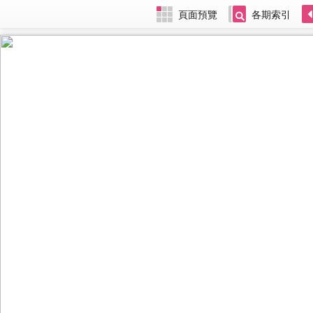
頁面預覽
各期索引