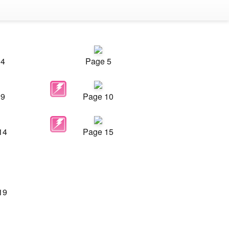
 4
Page 5
 9
Page 10
14
Page 15
19