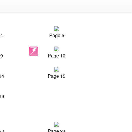
 4
Page 5
 9
Page 10
14
Page 15
19
23
Page 24