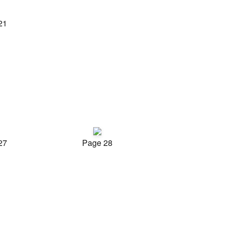
21
27
Page 28