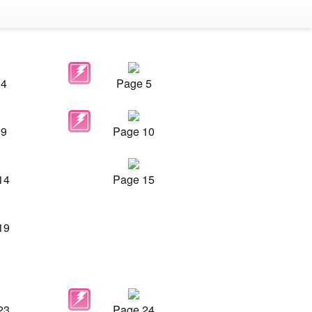
 4
Page 5
 9
Page 10
14
Page 15
19
23
Page 24