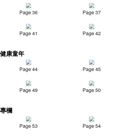
Page 36
Page 37
Page 41
Page 42
健康童年
Page 44
Page 45
Page 49
Page 50
專欄
Page 53
Page 54