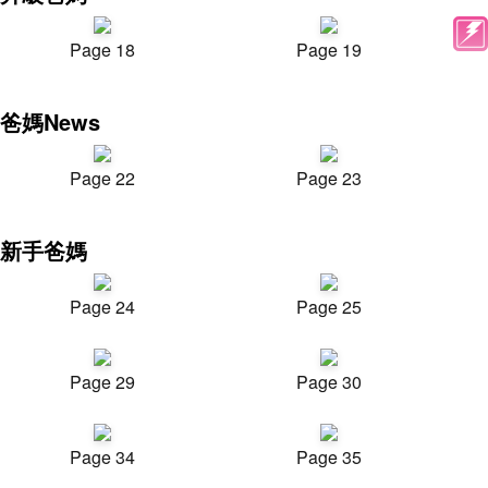
Page 18
Page 19
爸媽News
Page 22
Page 23
新手爸媽
Page 24
Page 25
Page 29
Page 30
Page 34
Page 35