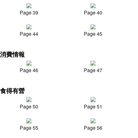
Page 39
Page 40
Page 44
Page 45
消費情報
Page 46
Page 47
食得有營
Page 50
Page 51
Page 55
Page 56