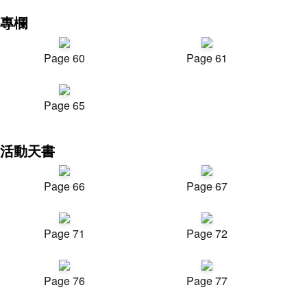
專欄
Page 60
Page 61
Page 65
活動天書
Page 66
Page 67
Page 71
Page 72
Page 76
Page 77