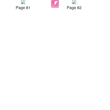
Page 81
Page 82