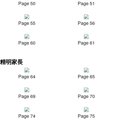
Page 50
Page 51
Page 55
Page 56
Page 60
Page 61
精明家長
Page 64
Page 65
Page 69
Page 70
Page 74
Page 75