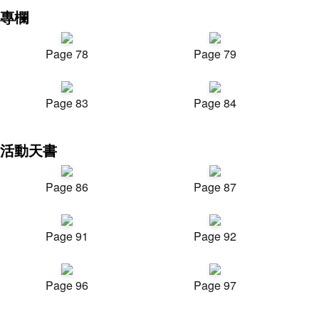
專欄
Page 78
Page 79
Page 83
Page 84
活動天書
Page 86
Page 87
Page 91
Page 92
Page 96
Page 97