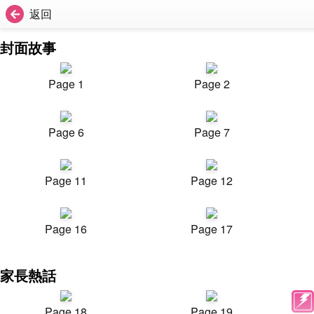
返回
封面故事
Page 1
Page 2
Page 6
Page 7
Page 11
Page 12
Page 16
Page 17
家長熱話
Page 18
Page 19