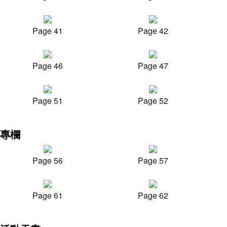
Page 41
Page 42
Page 46
Page 47
Page 51
Page 52
專欄
Page 56
Page 57
Page 61
Page 62