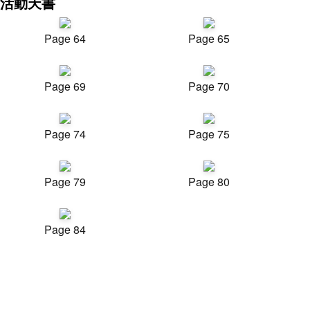
活動天書
Page 64
Page 65
Page 69
Page 70
Page 74
Page 75
Page 79
Page 80
Page 84