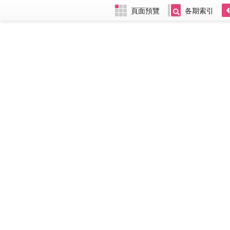
頁面預覽
各期索引