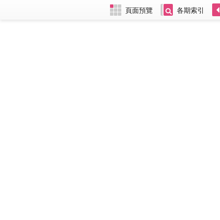
頁面預覽
各期索引