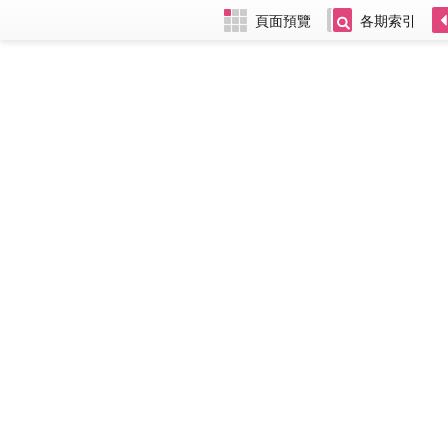
頁面預覽
各期索引