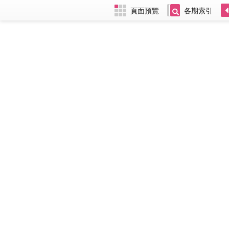
頁面預覽
各期索引