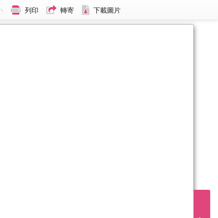
小
列印
轉寄
下載圖片