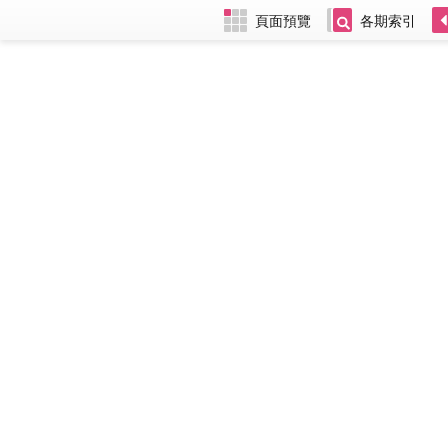
頁面預覽
各期索引