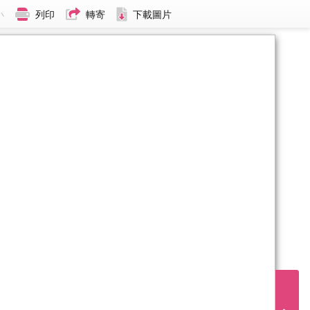
小
列印
轉寄
下載圖片