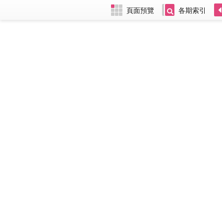
頁面預覽
各期索引