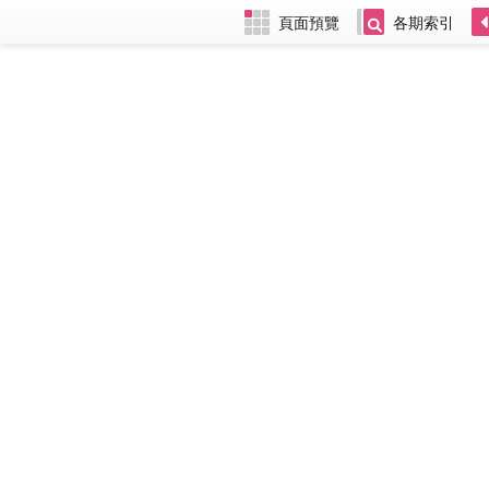
頁面預覽
各期索引