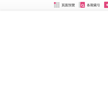
頁面預覽
各期索引