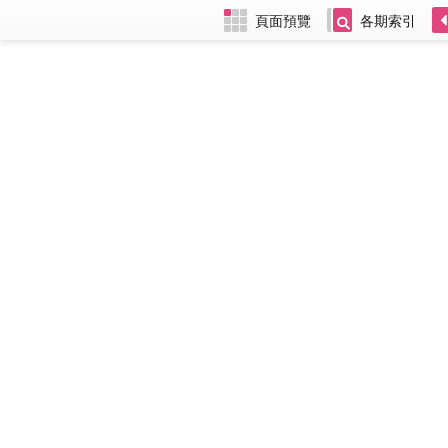
頁面預覽
各期索引