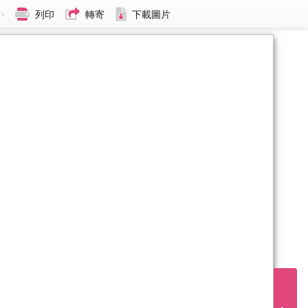
小
列印
轉寄
下載圖片