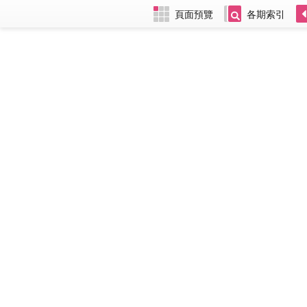
頁面預覽
各期索引