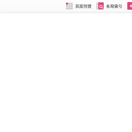
頁面預覽
各期索引