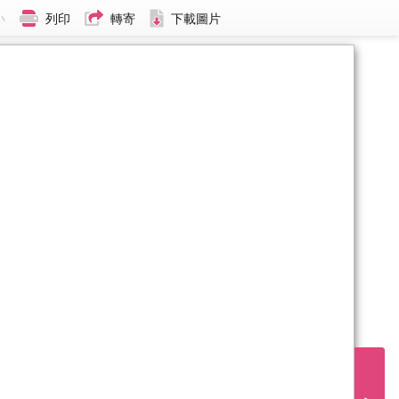
小
列印
轉寄
下載圖片