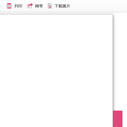
小
列印
轉寄
下載圖片