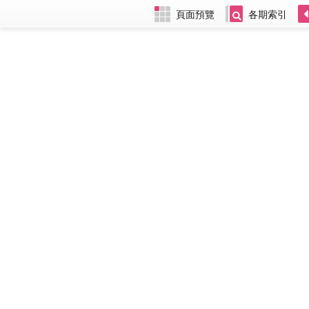
頁面預覽
各期索引