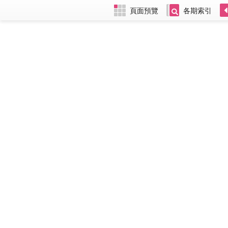
頁面預覽
各期索引