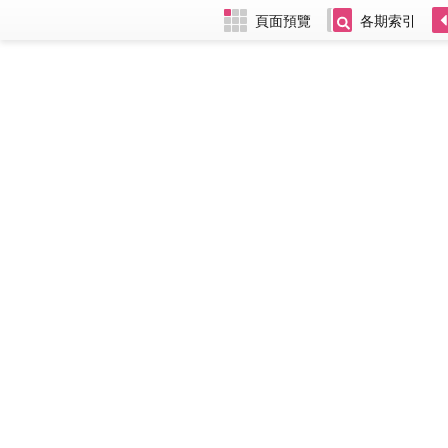
頁面預覽
各期索引