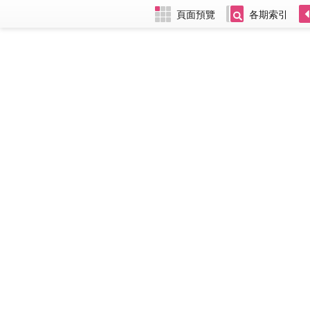
頁面預覽
各期索引