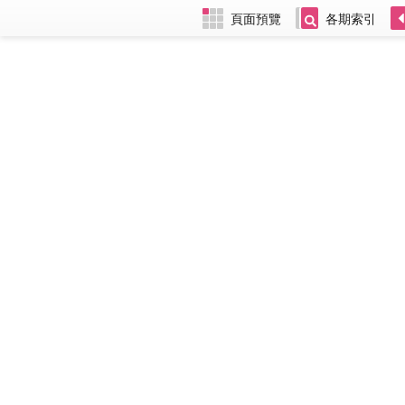
頁面預覽
各期索引