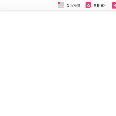
頁面預覽
各期索引