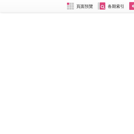
頁面預覽
各期索引