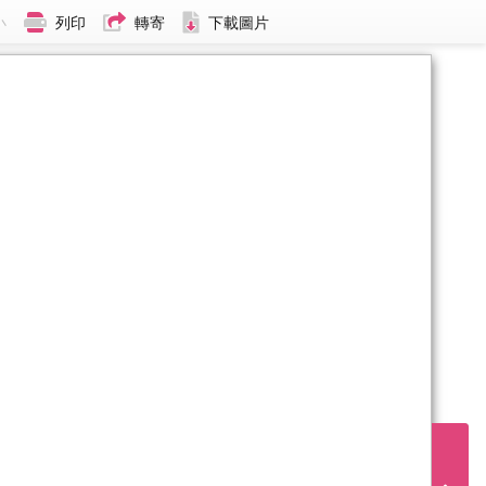
小
列印
轉寄
下載圖片