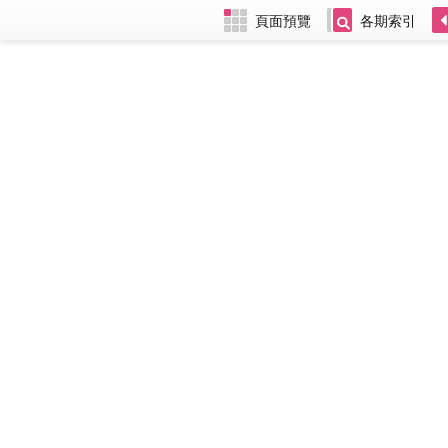
頁面預覽
各期索引