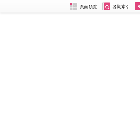
頁面預覽
各期索引