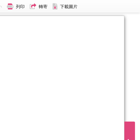
小
列印
轉寄
下載圖片