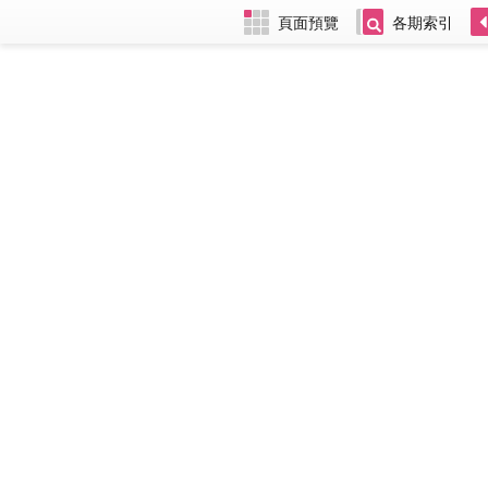
頁面預覽
各期索引