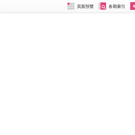
頁面預覽
各期索引